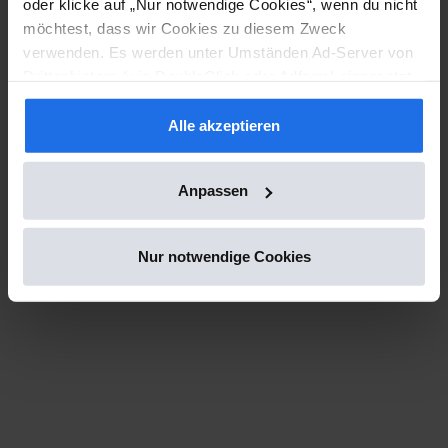
oder klicke auf „Nur notwendige Cookies“, wenn du nicht
möchtest, dass wir Cookies zu diesem Zweck
verwenden. Es werden unter Umständen Ad-Server von
Drittanbietern (wie DoubleClick oder Adform) eingesetzt
und Google Fonts geladen, sofern alle Cookies oder die
Kategorie "Marketing" akzeptiert werden.
Alle akzeptieren
Anpassen
Nur notwendige Cookies